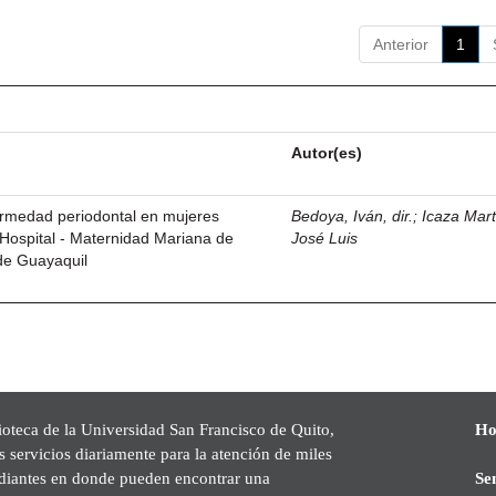
Anterior
1
Autor(es)
ermedad periodontal en mujeres
Bedoya, Iván, dir.
;
Icaza Mart
Hospital - Maternidad Mariana de
José Luis
de Guayaquil
ioteca de la Universidad San Francisco de Quito,
Ho
s servicios diariamente para la atención de miles
udiantes en donde pueden encontrar una
Se