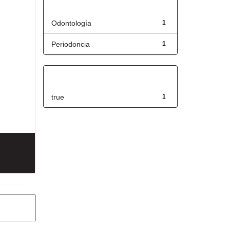
Título
Odontología
1
Periodoncia
1
Has File(s)
true
1