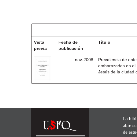
Resultados por ítem:
Vista
Fecha de
Título
previa
publicación
nov-2008
Prevalencia de enf
embarazadas en el 
Jesús de la ciudad 
La bibl
abre su
de est