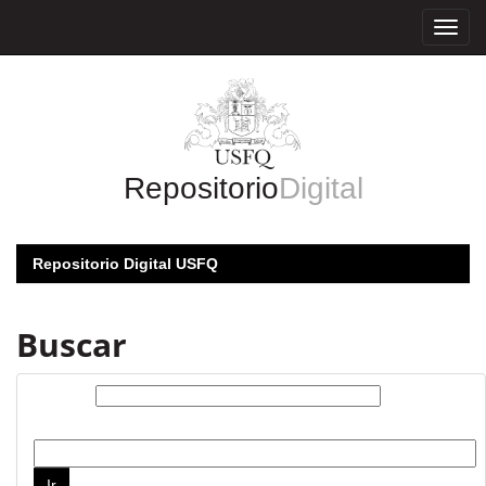
Skip
navigation
Repositorio
Digital
Repositorio Digital USFQ
Buscar
Buscar:
por