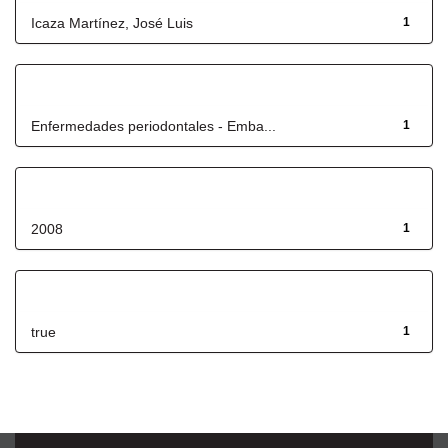
Icaza Martínez, José Luis
1
Título
Enfermedades periodontales - Emba...
1
Fecha de lanzamiento
2008
1
Has File(s)
true
1