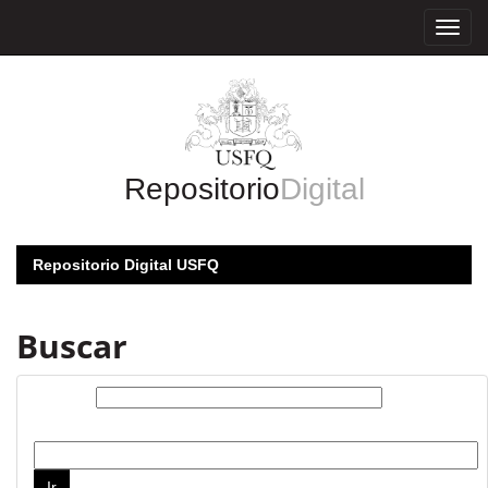
Skip
navigation
Repositorio
Digital
Repositorio Digital USFQ
Buscar
Buscar:
por