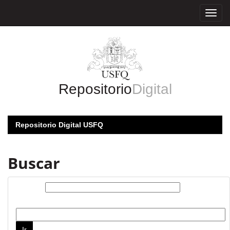
Skip
navigation
Repositorio
Digital
Repositorio Digital USFQ
Buscar
Buscar:
por