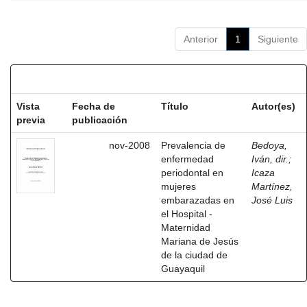
Anterior
1
Siguiente
Resultados por ítem:
Vista
Fecha de
Título
Autor(es)
previa
publicación
nov-2008
Prevalencia de
Bedoya,
enfermedad
Iván, dir.
;
periodontal en
Icaza
mujeres
Martínez,
embarazadas en
José Luis
el Hospital -
Maternidad
Mariana de Jesús
de la ciudad de
Guayaquil