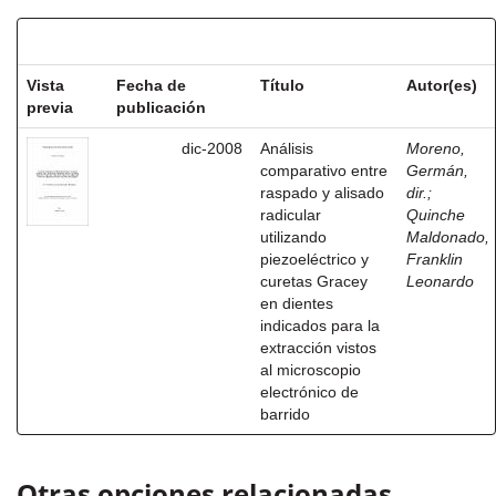
Resultados por ítem:
Vista
Fecha de
Título
Autor(es)
previa
publicación
dic-2008
Análisis
Moreno,
comparativo entre
Germán,
raspado y alisado
dir.
;
radicular
Quinche
utilizando
Maldonado,
piezoeléctrico y
Franklin
curetas Gracey
Leonardo
en dientes
indicados para la
extracción vistos
al microscopio
electrónico de
barrido
Otras opciones relacionadas