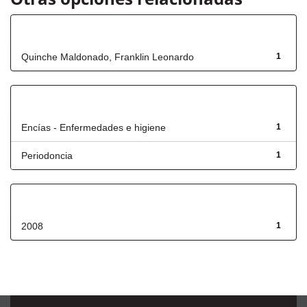
Autor
Quinche Maldonado, Franklin Leonardo
1
Título
Encías - Enfermedades e higiene
1
Periodoncia
1
Fecha de lanzamiento
2008
1