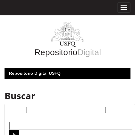
Skip
navigation
Repositorio
Digital
Repositorio Digital USFQ
Buscar
Buscar:
por