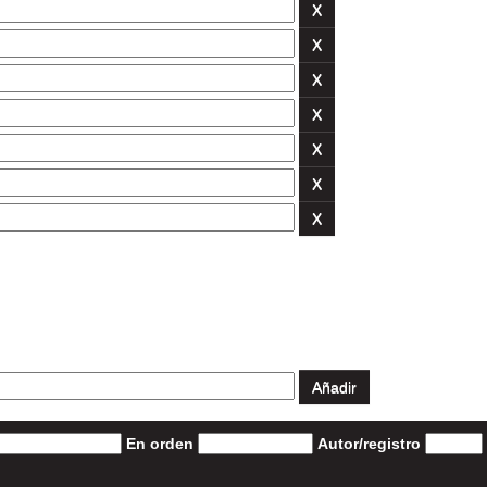
En orden
Autor/registro