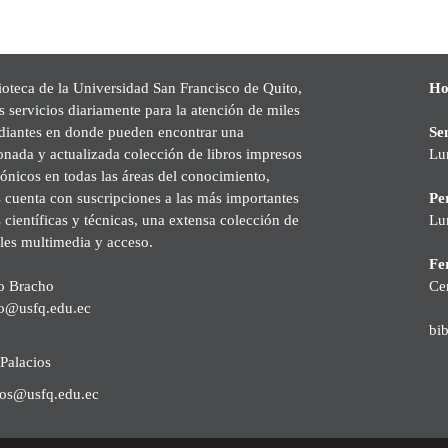
ioteca de la Universidad San Francisco de Quito,
Ho
s servicios diariamente para la atención de miles
udiantes en donde pueden encontrar una
Se
onada y actualizada colección de libros impresos
Lu
rónicos en todas las áreas del conocimiento,
cuenta con suscripciones a las más importantes
Pe
s científicas y técnicas, una extensa colección de
Lu
les multimedia y acceso.
Fer
o Bracho
Ce
o@usfq.edu.ec
bi
Palacios
ios@usfq.edu.ec