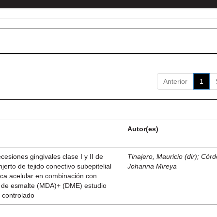
Anterior
1
Autor(es)
esiones gingivales clase I y II de
Tinajero, Mauricio (dir)
;
Córd
njerto de tejido conectivo subepitelial
Johanna Mireya
ica acelular en combinación con
z de esmalte (MDA)+ (DME) estudio
 controlado