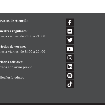
rarios de Atención
mestres regulares:
nes a viernes: de 7h00 a 21h00
ríodos de verano:
nes a viernes: de 8h00 a 20h00
iados oficiales:
rrada con aviso previo
blio@usfq.edu.ec