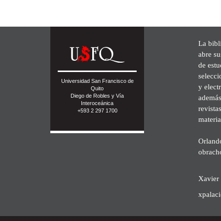
La bibl
abre su
de est
selecci
Universidad San Francisco de
y elect
Quito
Diego de Robles y Vía
además 
Interoceánica
revista
+593 2 297 1700
materia
Orland
obrach
Xavier 
xpalac