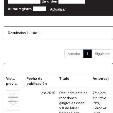
En orden
Autor/registro
Resultados 1-1 de 1.
Anterior
1
Siguiente
Resultados por ítem:
Vista
Fecha de
Título
Autor(es)
previa
publicación
dic-2015
Recubrimiento de
Tinajero,
recesiones
Mauricio
gingivales clase I
(dir)
;
y II de Miller
Córdova