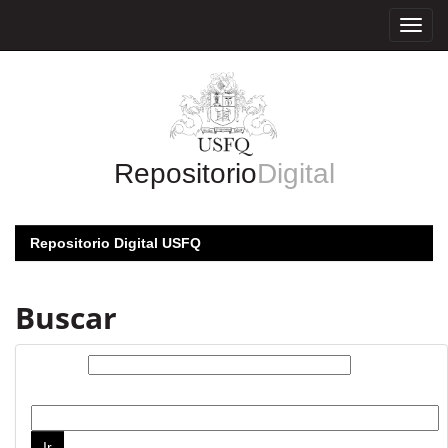
Skip
navigation
Repositorio
Digital
Repositorio Digital USFQ
Buscar
Buscar:
por