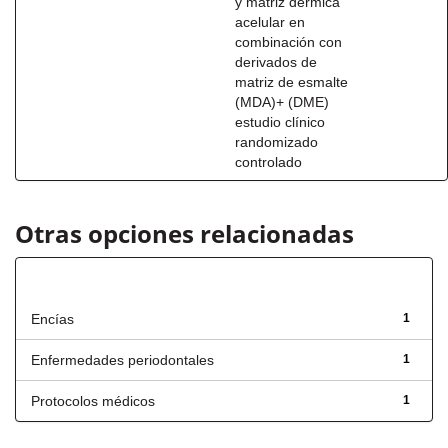
y matriz dérmica
acelular en
combinación con
derivados de
matriz de esmalte
(MDA)+ (DME)
estudio clínico
randomizado
controlado
Otras opciones relacionadas
Título
Encías
1
Enfermedades periodontales
1
Protocolos médicos
1