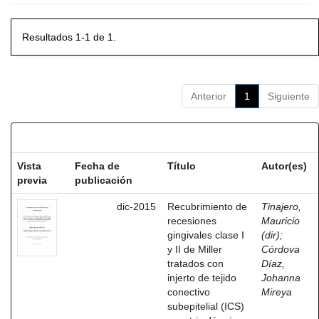
Resultados 1-1 de 1.
Anterior
1
Siguiente
Resultados por ítem:
Vista
Fecha de
Título
Autor(es)
previa
publicación
dic-2015
Recubrimiento de
Tinajero,
recesiones
Mauricio
gingivales clase I
(dir)
;
y II de Miller
Córdova
tratados con
Díaz,
injerto de tejido
Johanna
conectivo
Mireya
subepitelial (ICS)