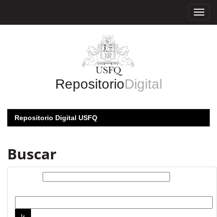
Skip
navigation
Repositorio
Digital
Repositorio Digital USFQ
Buscar
Buscar:
por