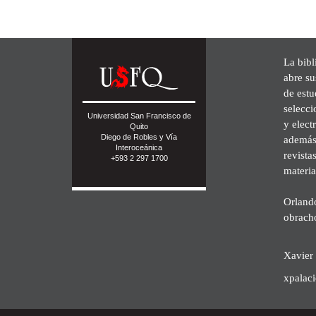
La bibl
abre su
de est
selecci
Universidad San Francisco de
y elect
Quito
Diego de Robles y Vía
además 
Interoceánica
revista
+593 2 297 1700
materia
Orland
obrach
Xavier 
xpalac