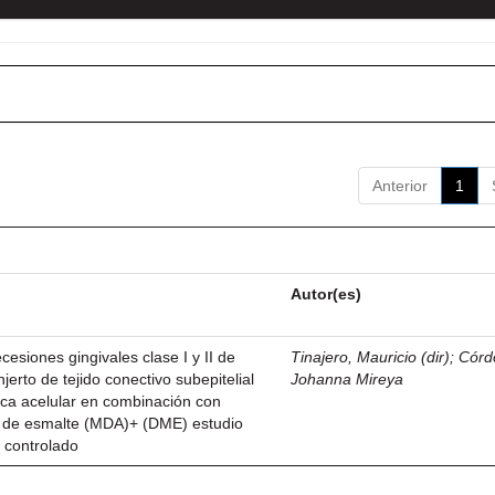
Anterior
1
Autor(es)
esiones gingivales clase I y II de
Tinajero, Mauricio (dir)
;
Córd
njerto de tejido conectivo subepitelial
Johanna Mireya
ica acelular en combinación con
z de esmalte (MDA)+ (DME) estudio
 controlado