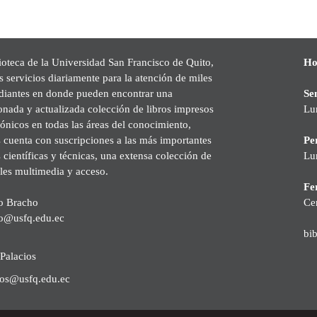
ioteca de la Universidad San Francisco de Quito,
Ho
s servicios diariamente para la atención de miles
udiantes en donde pueden encontrar una
Se
onada y actualizada colección de libros impresos
Lu
rónicos en todas las áreas del conocimiento,
cuenta con suscripciones a las más importantes
Pe
s científicas y técnicas, una extensa colección de
Lu
les multimedia y acceso.
Fer
o Bracho
Ce
o@usfq.edu.ec
bi
Palacios
ios@usfq.edu.ec