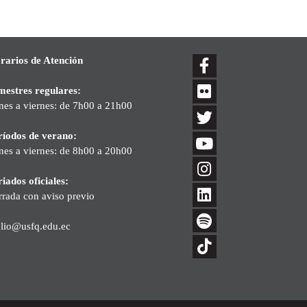
rarios de Atención
mestres regulares:
nes a viernes: de 7h00 a 21h00
ríodos de verano:
nes a viernes: de 8h00 a 20h00
iados oficiales:
rrada con aviso previo
blio@usfq.edu.ec