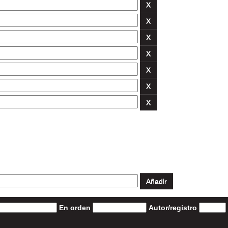
En orden
Autor/registro