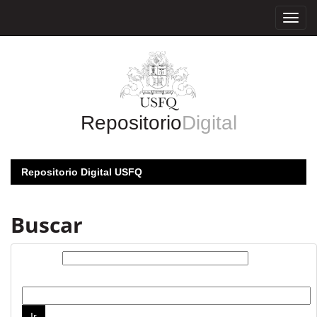
Skip
navigation
Repositorio
Digital
Repositorio Digital USFQ
Buscar
Buscar:
por