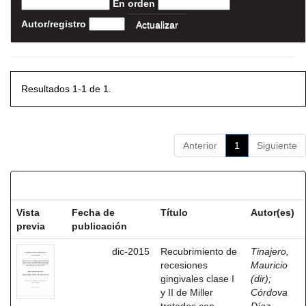
En orden
Autor/registro
Resultados 1-1 de 1.
Anterior
1
Siguiente
Resultados por ítem:
Vista
Fecha de
Título
Autor(es)
previa
publicación
dic-2015
Recubrimiento de
Tinajero,
recesiones
Mauricio
gingivales clase I
(dir)
;
y II de Miller
Córdova