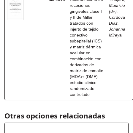
recesiones
Mauricio
gingivales clase I
(dir)
;
y II de Miller
Córdova
tratados con
Díaz,
injerto de tejido
Johanna
conectivo
Mireya
subepitelial (ICS)
y matriz dérmica
acelular en
combinación con
derivados de
matriz de esmalte
(MDA)+ (DME)
estudio clínico
randomizado
controlado
Otras opciones relacionadas
Título