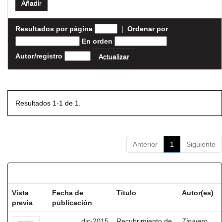
Resultados por página
|
Ordenar por
En orden
Autor/registro
Resultados 1-1 de 1.
Anterior
1
Siguiente
Resultados por ítem:
Vista
Fecha de
Título
Autor(es)
previa
publicación
dic-2015
Recubrimiento de
Tinajero,