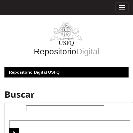
Skip
navigation
Repositorio
Digital
Repositorio Digital USFQ
Buscar
Buscar:
por