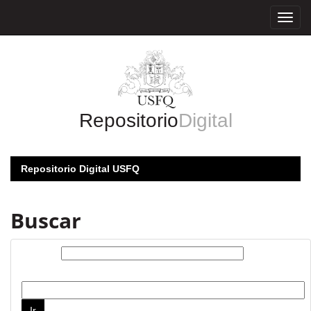
Skip
navigation
Repositorio
Digital
Repositorio Digital USFQ
Buscar
Buscar:
por