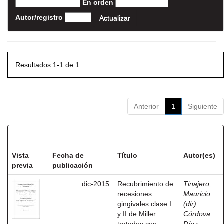
En orden
Autor/registro
Resultados 1-1 de 1.
Anterior
1
Siguiente
Resultados por ítem:
Vista
Fecha de
Título
Autor(es)
previa
publicación
dic-2015
Recubrimiento de
Tinajero,
recesiones
Mauricio
gingivales clase I
(dir)
;
y II de Miller
Córdova