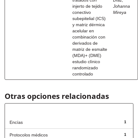
tratados con
Díaz,
injerto de tejido
Johanna
conectivo
Mireya
subepitelial (ICS)
y matriz dérmica
acelular en
combinación con
derivados de
matriz de esmalte
(MDA)+ (DME)
estudio clínico
randomizado
controlado
Otras opciones relacionadas
Título
Encías
1
Protocolos médicos
1