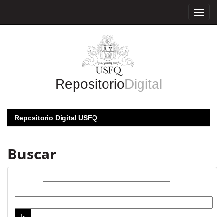
Skip
navigation
Repositorio
Digital
Repositorio Digital USFQ
Buscar
Buscar:
por