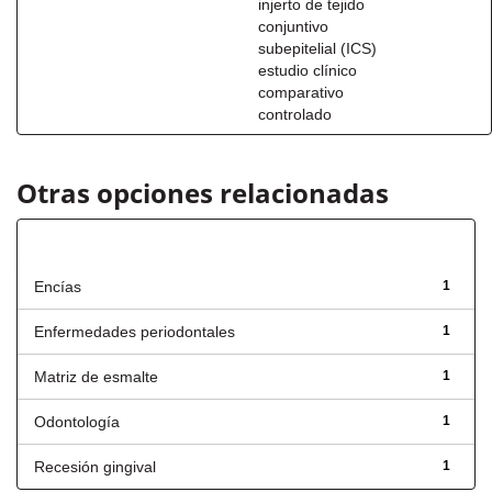
injerto de tejido
conjuntivo
subepitelial (ICS)
estudio clínico
comparativo
controlado
Otras opciones relacionadas
Título
Encías
1
Enfermedades periodontales
1
Matriz de esmalte
1
Odontología
1
Recesión gingival
1