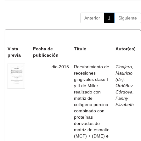
Anterior
1
Siguiente
Resultados por ítem:
Vista
Fecha de
Título
Autor(es)
previa
publicación
dic-2015
Recubrimiento de
Tinajero,
recesiones
Mauricio
gingivales clase I
(dir)
;
y II de Miller
Ordóñez
realizado con
Córdova,
matriz de
Fanny
colágeno porcina
Elizabeth
combinado con
proteínas
derivadas de
matriz de esmalte
(MCP) + (DME) e