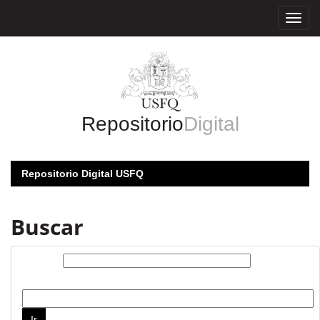
Skip
navigation
Repositorio
Digital
Repositorio Digital USFQ
Buscar
Buscar:
por