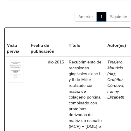
Anterior
1
Siguiente
Resultados por ítem:
Vista
Fecha de
Título
Autor(es)
previa
publicación
dic-2015
Recubrimiento de
Tinajero,
recesiones
Mauricio
gingivales clase I
(dir)
;
y II de Miller
Ordóñez
realizado con
Córdova,
matriz de
Fanny
colágeno porcina
Elizabeth
combinado con
proteínas
derivadas de
matriz de esmalte
(MCP) + (DME) e