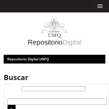
Skip
navigation
Repositorio
Digital
Repositorio Digital USFQ
Buscar
Buscar:
por