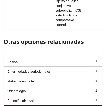
injerto de tejido
conjuntivo
subepitelial (ICS)
estudio clínico
comparativo
controlado
Otras opciones relacionadas
Título
Encías
1
Enfermedades periodontales
1
Matriz de esmalte
1
Odontología
1
Recesión gingival
1