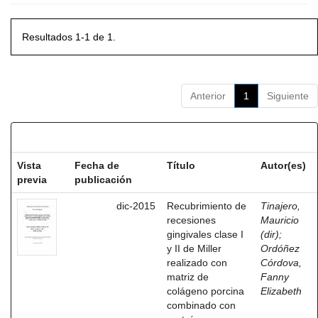
Resultados 1-1 de 1.
Anterior
1
Siguiente
Resultados por ítem:
Vista
Fecha de
Título
Autor(es)
previa
publicación
dic-2015
Recubrimiento de
Tinajero,
recesiones
Mauricio
gingivales clase I
(dir)
;
y II de Miller
Ordóñez
realizado con
Córdova,
matriz de
Fanny
colágeno porcina
Elizabeth
combinado con