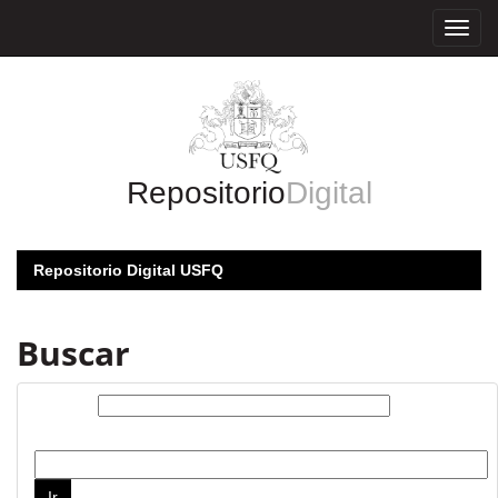
Skip
navigation
Repositorio
Digital
Repositorio Digital USFQ
Buscar
Buscar:
por