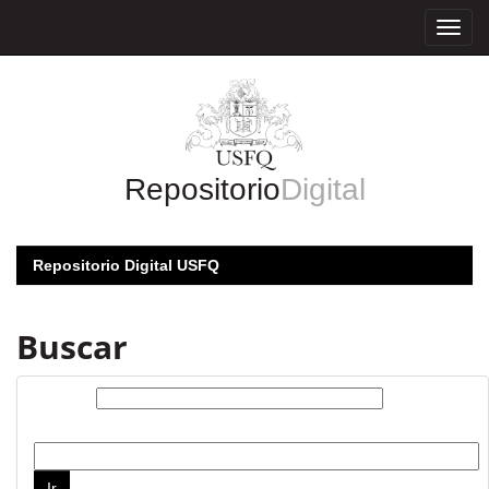
Skip
navigation
Repositorio
Digital
Repositorio Digital USFQ
Buscar
Buscar:
por