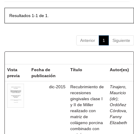
Resultados 1-1 de 1.
Anterior
1
Siguiente
Resultados por ítem:
Vista
Fecha de
Título
Autor(es)
previa
publicación
dic-2015
Recubrimiento de
Tinajero,
recesiones
Mauricio
gingivales clase I
(dir)
;
y II de Miller
Ordóñez
realizado con
Córdova,
matriz de
Fanny
colágeno porcina
Elizabeth
combinado con