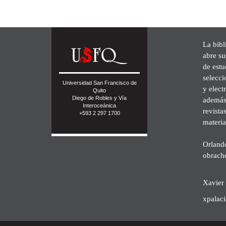
La bibl
abre su
de est
selecci
Universidad San Francisco de
y elect
Quito
Diego de Robles y Vía
además 
Interoceánica
revista
+593 2 297 1700
materia
Orland
obrach
Xavier 
xpalac