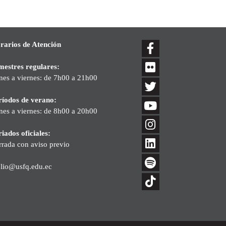
rarios de Atención
mestres regulares:
nes a viernes: de 7h00 a 21h00
ríodos de verano:
nes a viernes: de 8h00 a 20h00
iados oficiales:
rrada con aviso previo
blio@usfq.edu.ec