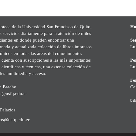
ioteca de la Universidad San Francisco de Quito,
Ho
s servicios diariamente para la atención de miles
udiantes en donde pueden encontrar una
Se
onada y actualizada colección de libros impresos
Lu
rónicos en todas las áreas del conocimiento,
cuenta con suscripciones a las más importantes
Pe
s científicas y técnicas, una extensa colección de
Lu
les multimedia y acceso.
Fer
o Bracho
Ce
o@usfq.edu.ec
bi
Palacios
ios@usfq.edu.ec