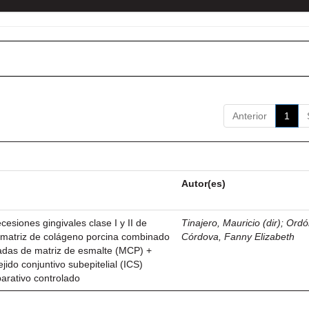
Anterior
1
Autor(es)
esiones gingivales clase I y II de
Tinajero, Mauricio (dir)
;
Ordó
n matriz de colágeno porcina combinado
Córdova, Fanny Elizabeth
vadas de matriz de esmalte (MCP) +
ejido conjuntivo subepitelial (ICS)
parativo controlado