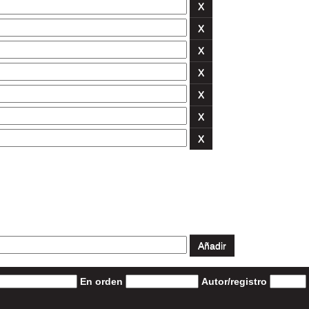
En orden
Autor/registro