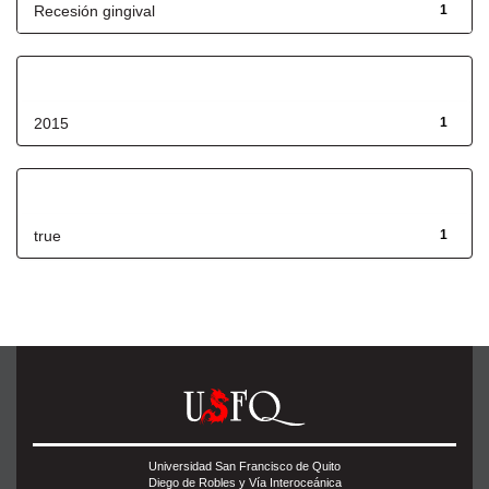
Recesión gingival
1
Fecha de lanzamiento
2015
1
Has File(s)
true
1
Universidad San Francisco de Quito
Diego de Robles y Vía Interoceánica