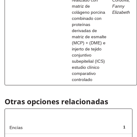
realizado con
Córdova,
matriz de
Fanny
colágeno porcina
Elizabeth
combinado con
proteínas
derivadas de
matriz de esmalte
(MCP) + (DME) e
injerto de tejido
conjuntivo
subepitelial (ICS)
estudio clínico
comparativo
controlado
Otras opciones relacionadas
Título
Encías
1