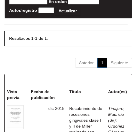
En orden
Autor/registro
Resultados 1-1 de 1.
Anterior
1
Siguiente
Resultados por ítem:
Vista
Fecha de
Título
Autor(es)
previa
publicación
dic-2015
Recubrimiento de
Tinajero,
recesiones
Mauricio
gingivales clase I
(dir)
;
y II de Miller
Ordóñez