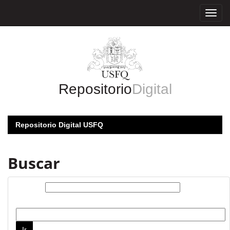
Skip
navigation
Repositorio
Digital
Repositorio Digital USFQ
Buscar
Buscar:
por