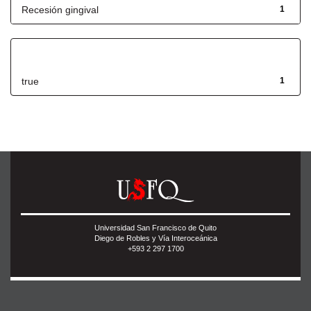
Recesión gingival
1
Has File(s)
true
1
Universidad San Francisco de Quito
Diego de Robles y Vía Interoceánica
+593 2 297 1700