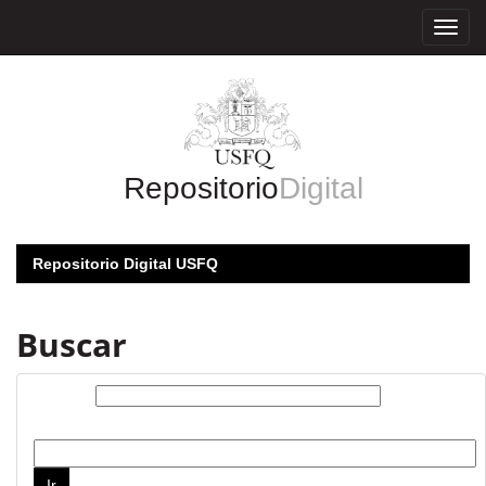
Skip
navigation
Repositorio
Digital
Repositorio Digital USFQ
Buscar
Buscar:
por