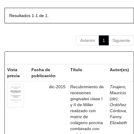
Resultados 1-1 de 1.
Anterior
1
Siguiente
Resultados por ítem:
Vista
Fecha de
Título
Autor(es)
previa
publicación
dic-2015
Recubrimiento de
Tinajero,
recesiones
Mauricio
gingivales clase I
(dir)
;
y II de Miller
Ordóñez
realizado con
Córdova,
matriz de
Fanny
colágeno porcina
Elizabeth
combinado con