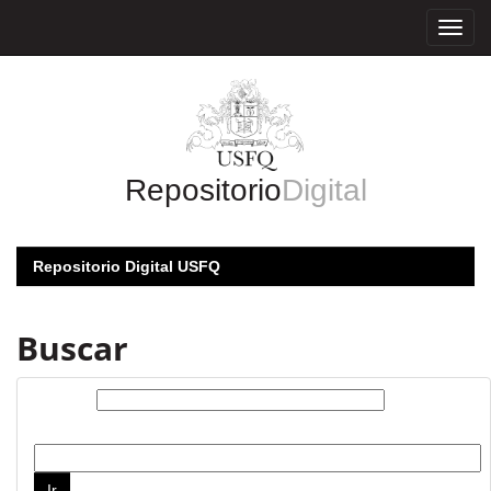
Skip
navigation
Repositorio
Digital
Repositorio Digital USFQ
Buscar
Buscar:
por