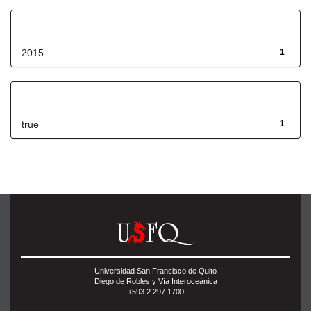
Fecha de lanzamiento
2015
1
Has File(s)
true
1
Universidad San Francisco de Quito
Diego de Robles y Vía Interoceánica
+593 2 297 1700