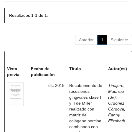
Resultados 1-1 de 1.
Anterior
1
Siguiente
Resultados por ítem:
Vista
Fecha de
Título
Autor(es)
previa
publicación
dic-2015
Recubrimiento de
Tinajero,
recesiones
Mauricio
gingivales clase I
(dir)
;
y II de Miller
Ordóñez
realizado con
Córdova,
matriz de
Fanny
colágeno porcina
Elizabeth
combinado con