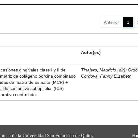
Anterior
1
Autor(es)
esiones gingivales clase I y II de
Tinajero, Mauricio (dir)
;
Ordó
n matriz de colágeno porcina combinado
Córdova, Fanny Elizabeth
vadas de matriz de esmalte (MCP) +
ejido conjuntivo subepitelial (ICS)
parativo controlado
ioteca de la Universidad San Francisco de Quito,
Ho