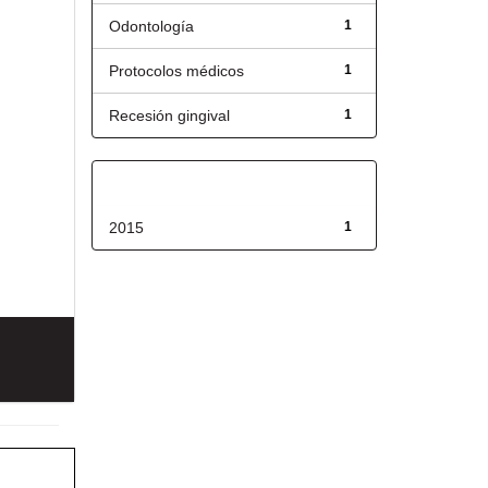
Odontología
1
Protocolos médicos
1
Recesión gingival
1
Fecha de lanzamiento
2015
1