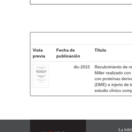
Resultados por ítem:
Vista
Fecha de
Título
previa
publicación
dic-2015
Recubrimiento de rec
Miller realizado co
con proteínas deri
(DME) e injerto de t
estudio clínico com
La bibl