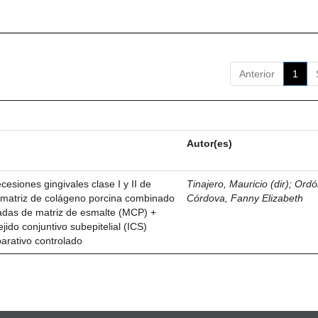
Anterior
1
Autor(es)
esiones gingivales clase I y II de
Tinajero, Mauricio (dir)
;
Ordó
n matriz de colágeno porcina combinado
Córdova, Fanny Elizabeth
vadas de matriz de esmalte (MCP) +
ejido conjuntivo subepitelial (ICS)
parativo controlado