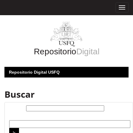
Skip
navigation
Repositorio
Digital
Repositorio Digital USFQ
Buscar
Buscar:
por