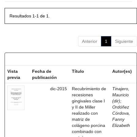
Resultados 1-1 de 1.
Anterior
1
Siguiente
Resultados por ítem:
Vista
Fecha de
Título
Autor(es)
previa
publicación
dic-2015
Recubrimiento de
Tinajero,
recesiones
Mauricio
gingivales clase I
(dir)
;
y II de Miller
Ordóñez
realizado con
Córdova,
matriz de
Fanny
colágeno porcina
Elizabeth
combinado con