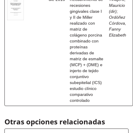
recesiones
Mauricio
gingivales clase I
(dir)
;
y II de Miller
Ordóñez
realizado con
Córdova,
matriz de
Fanny
colágeno porcina
Elizabeth
combinado con
proteínas
derivadas de
matriz de esmalte
(MCP) + (DME) e
injerto de tejido
conjuntivo
subepitelial (ICS)
estudio clínico
comparativo
controlado
Otras opciones relacionadas