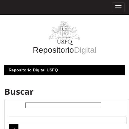
Skip
navigation
Repositorio
Digital
Repositorio Digital USFQ
Buscar
Buscar:
por