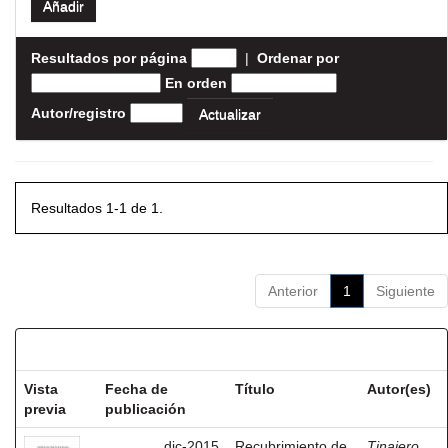
Resultados por página
|
Ordenar por
En orden
Autor/registro
Resultados 1-1 de 1.
Anterior
1
Siguiente
Resultados por ítem:
Vista
Fecha de
Título
Autor(es)
previa
publicación
dic-2015
Recubrimiento de
Tinajero,