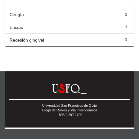
Título
Cirugía
1
Encías
1
Recesión gingival
1
Universidad San Francisco de Quito
Diego de Robles y Vía Interoceánica
+593 2 297 1700