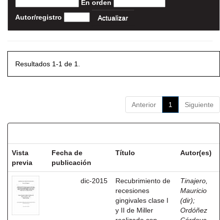
En orden
Autor/registro
Resultados 1-1 de 1.
Anterior
1
Siguiente
Resultados por ítem:
Vista
Fecha de
Título
Autor(es)
previa
publicación
dic-2015
Recubrimiento de
Tinajero,
recesiones
Mauricio
gingivales clase I
(dir)
;
y II de Miller
Ordóñez