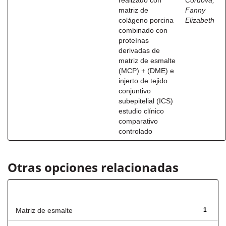
realizado con
Córdova,
matriz de
Fanny
colágeno porcina
Elizabeth
combinado con
proteínas
derivadas de
matriz de esmalte
(MCP) + (DME) e
injerto de tejido
conjuntivo
subepitelial (ICS)
estudio clínico
comparativo
controlado
Otras opciones relacionadas
Título
Matriz de esmalte
1