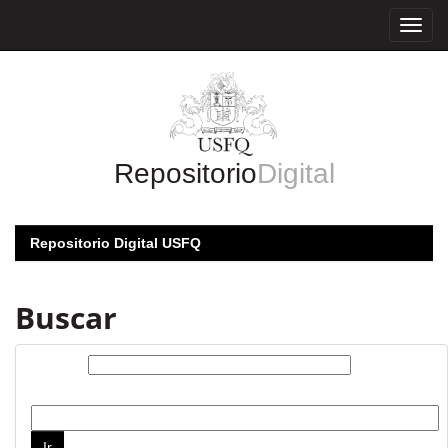
Skip
navigation
Repositorio
Digital
Repositorio Digital USFQ
Buscar
Buscar:
por