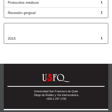
Protocolos médicos
1
Recesión gingival
1
Fecha de lanzamiento
2015
1
Universidad San Francisco de Quito
Diego de Robles y Vía Interoceánica
+593 2 297 1700