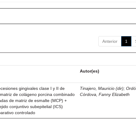
Anterior
1
Autor(es)
esiones gingivales clase I y II de
Tinajero, Mauricio (dir)
;
Ordó
n matriz de colágeno porcina combinado
Córdova, Fanny Elizabeth
vadas de matriz de esmalte (MCP) +
ejido conjuntivo subepitelial (ICS)
parativo controlado