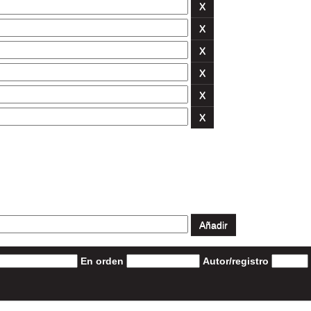
En orden
Autor/registro