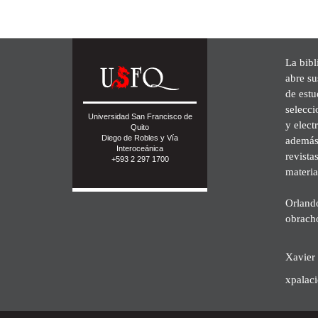
La bibl
abre su
de est
selecci
Universidad San Francisco de
y elect
Quito
Diego de Robles y Vía
además 
Interoceánica
revista
+593 2 297 1700
materia
Orland
obrach
Xavier 
xpalac