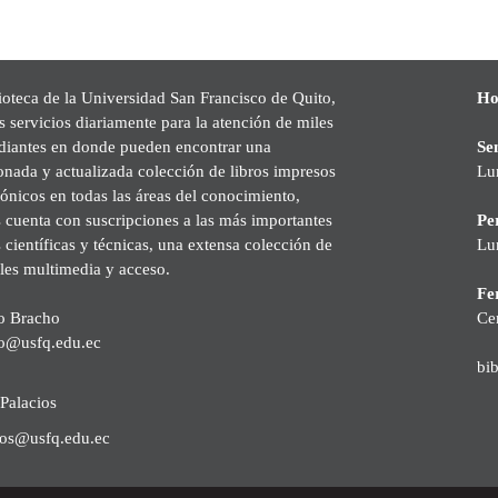
ioteca de la Universidad San Francisco de Quito,
Ho
s servicios diariamente para la atención de miles
udiantes en donde pueden encontrar una
Se
onada y actualizada colección de libros impresos
Lu
rónicos en todas las áreas del conocimiento,
cuenta con suscripciones a las más importantes
Pe
s científicas y técnicas, una extensa colección de
Lu
les multimedia y acceso.
Fer
o Bracho
Ce
o@usfq.edu.ec
bi
Palacios
ios@usfq.edu.ec