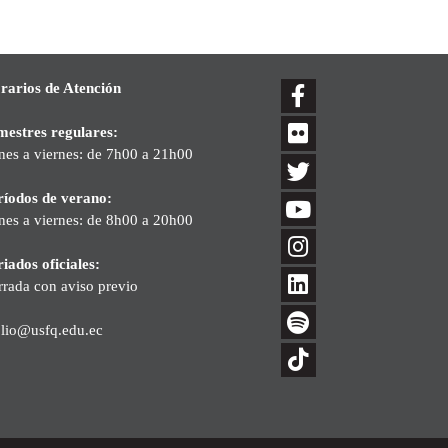
rarios de Atención
mestres regulares:
nes a viernes: de 7h00 a 21h00
ríodos de verano:
nes a viernes: de 8h00 a 20h00
iados oficiales:
rrada con aviso previo
blio@usfq.edu.ec