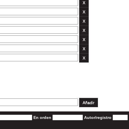
En orden
Autor/registro