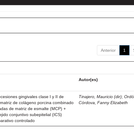
Anterior
1
Autor(es)
esiones gingivales clase I y II de
Tinajero, Mauricio (dir)
;
Ordó
n matriz de colágeno porcina combinado
Córdova, Fanny Elizabeth
vadas de matriz de esmalte (MCP) +
ejido conjuntivo subepitelial (ICS)
parativo controlado