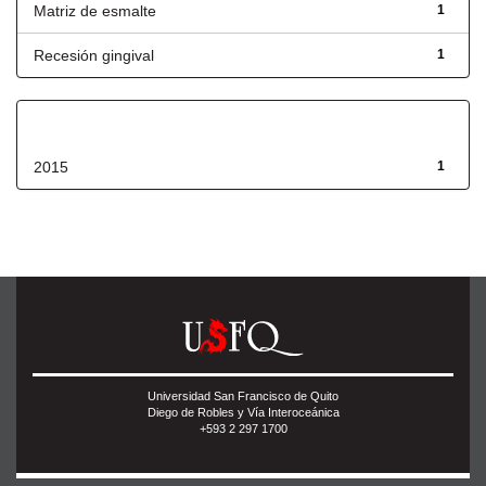
Matriz de esmalte
1
Recesión gingival
1
Fecha de lanzamiento
2015
1
Universidad San Francisco de Quito
Diego de Robles y Vía Interoceánica
+593 2 297 1700