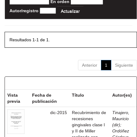
En orden
Autor/registro
Resultados 1-1 de 1.
Anterior
1
Siguiente
Resultados por ítem:
Vista
Fecha de
Título
Autor(es)
previa
publicación
dic-2015
Recubrimiento de
Tinajero,
recesiones
Mauricio
gingivales clase I
(dir)
;
y II de Miller
Ordóñez