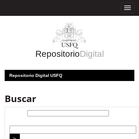
Skip
navigation
Repositorio
Digital
Repositorio Digital USFQ
Buscar
Buscar:
por