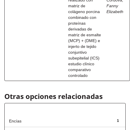
realizado con
Córdova,
matriz de
Fanny
colágeno porcina
Elizabeth
combinado con
proteínas
derivadas de
matriz de esmalte
(MCP) + (DME) e
injerto de tejido
conjuntivo
subepitelial (ICS)
estudio clínico
comparativo
controlado
Otras opciones relacionadas
Título
Encías
1