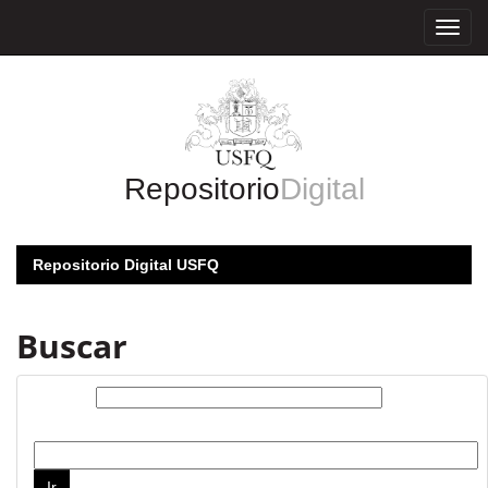
Skip
navigation
Repositorio
Digital
Repositorio Digital USFQ
Buscar
Buscar:
por