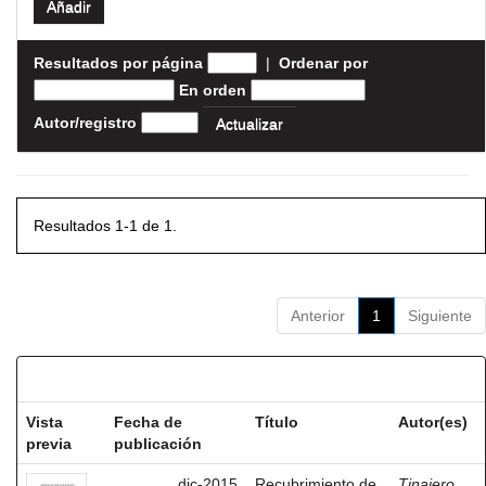
Resultados por página
|
Ordenar por
En orden
Autor/registro
Resultados 1-1 de 1.
Anterior
1
Siguiente
Resultados por ítem:
Vista
Fecha de
Título
Autor(es)
previa
publicación
dic-2015
Recubrimiento de
Tinajero,