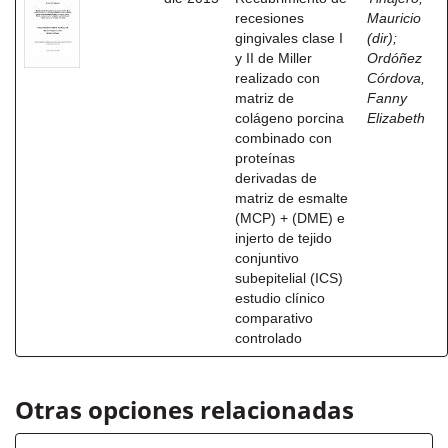
recesiones
Mauricio
gingivales clase I
(dir)
;
y II de Miller
Ordóñez
realizado con
Córdova,
matriz de
Fanny
colágeno porcina
Elizabeth
combinado con
proteínas
derivadas de
matriz de esmalte
(MCP) + (DME) e
injerto de tejido
conjuntivo
subepitelial (ICS)
estudio clínico
comparativo
controlado
Otras opciones relacionadas