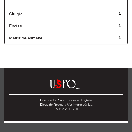
Título
Cirugía
1
Encías
1
Matriz de esmalte
1
Universidad San Francisco de Quito
Diego de Robles y Vía Interoceánica
+593 2 297 1700