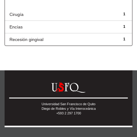
Título
Cirugía
1
Encías
1
Recesión gingival
1
Universidad San Francisco de Quito
Diego de Robles y Vía Interoceánica
+593 2 297 1700