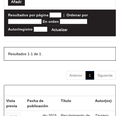
Resultados por página
|
Ordenar por
En orden
Autor/registro
Resultados 1-1 de 1.
Anterior
1
Siguiente
Resultados por ítem:
Vista
Fecha de
Título
Autor(es)
previa
publicación
dic-2015
Recubrimiento de
Tinajero,