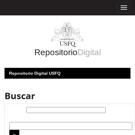
Skip
navigation
Repositorio
Digital
Repositorio Digital USFQ
Buscar
Buscar:
por