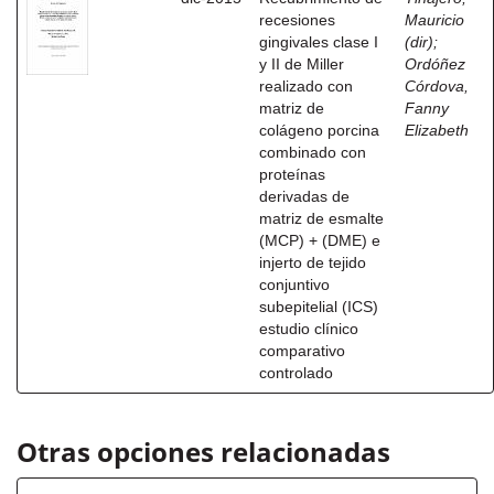
recesiones
Mauricio
gingivales clase I
(dir)
;
y II de Miller
Ordóñez
realizado con
Córdova,
matriz de
Fanny
colágeno porcina
Elizabeth
combinado con
proteínas
derivadas de
matriz de esmalte
(MCP) + (DME) e
injerto de tejido
conjuntivo
subepitelial (ICS)
estudio clínico
comparativo
controlado
Otras opciones relacionadas