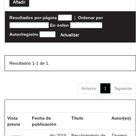
Resultados por página
|
Ordenar por
En orden
Autor/registro
Resultados 1-1 de 1.
Anterior
1
Siguiente
Resultados por ítem:
Vista
Fecha de
Título
Autor(es)
previa
publicación
dic-2015
Recubrimiento de
Tinajero,