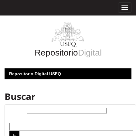
Skip
navigation
Repositorio
Digital
Repositorio Digital USFQ
Buscar
Buscar:
por