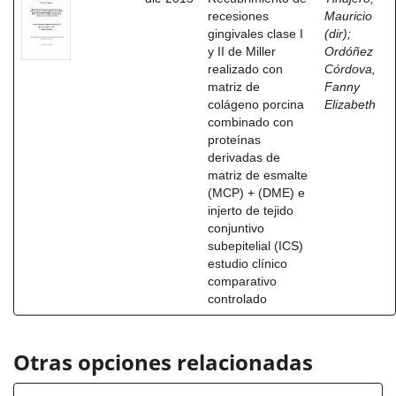
recesiones
Mauricio
gingivales clase I
(dir)
;
y II de Miller
Ordóñez
realizado con
Córdova,
matriz de
Fanny
colágeno porcina
Elizabeth
combinado con
proteínas
derivadas de
matriz de esmalte
(MCP) + (DME) e
injerto de tejido
conjuntivo
subepitelial (ICS)
estudio clínico
comparativo
controlado
Otras opciones relacionadas