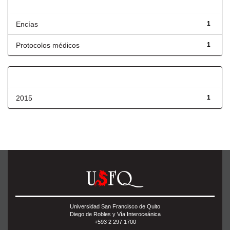
Título
Encías
1
Protocolos médicos
1
Fecha de lanzamiento
2015
1
Universidad San Francisco de Quito
Diego de Robles y Vía Interoceánica
+593 2 297 1700