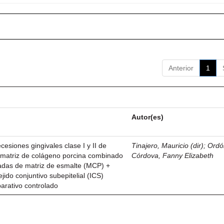
Anterior
1
Autor(es)
esiones gingivales clase I y II de
Tinajero, Mauricio (dir)
;
Ordó
n matriz de colágeno porcina combinado
Córdova, Fanny Elizabeth
vadas de matriz de esmalte (MCP) +
ejido conjuntivo subepitelial (ICS)
parativo controlado