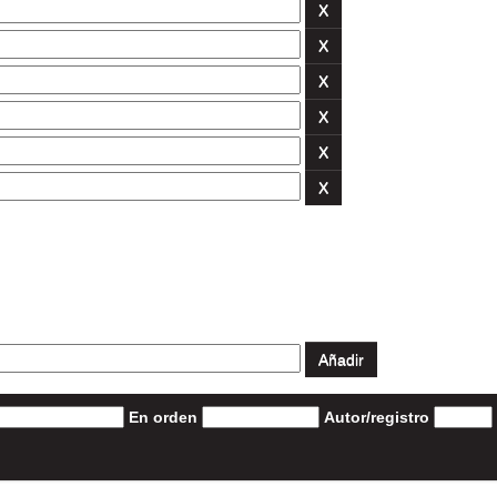
En orden
Autor/registro