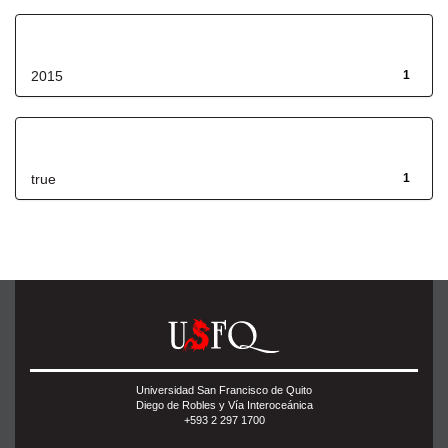
Fecha de lanzamiento
2015
1
Has File(s)
true
1
Universidad San Francisco de Quito
Diego de Robles y Vía Interoceánica
+593 2 297 1700