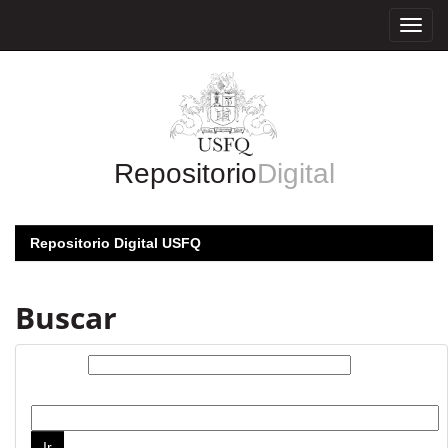
Skip
navigation
Repositorio
Digital
Repositorio Digital USFQ
Buscar
Buscar:
por