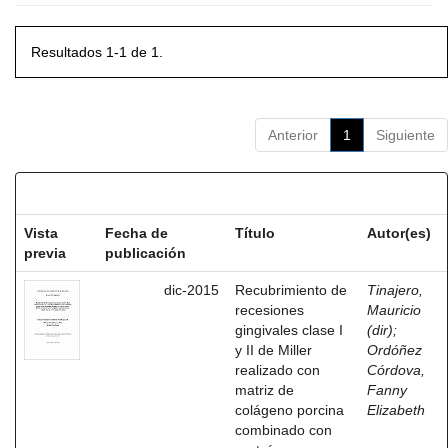
Resultados 1-1 de 1.
Anterior
1
Siguiente
Resultados por ítem:
Vista
Fecha de
Título
Autor(es)
previa
publicación
dic-2015
Recubrimiento de
Tinajero,
recesiones
Mauricio
gingivales clase I
(dir)
;
y II de Miller
Ordóñez
realizado con
Córdova,
matriz de
Fanny
colágeno porcina
Elizabeth
combinado con