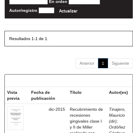
En orden
Autor/registro
Resultados 1-1 de 1.
Anterior
1
Siguiente
Resultados por ítem:
Vista
Fecha de
Título
Autor(es)
previa
publicación
dic-2015
Recubrimiento de
Tinajero,
recesiones
Mauricio
gingivales clase I
(dir)
;
y II de Miller
Ordóñez