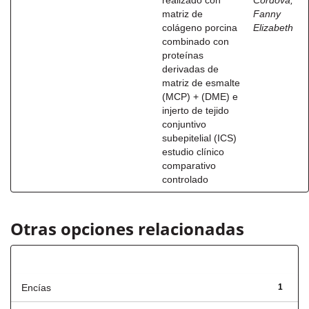
realizado con
Córdova,
matriz de
Fanny
colágeno porcina
Elizabeth
combinado con
proteínas
derivadas de
matriz de esmalte
(MCP) + (DME) e
injerto de tejido
conjuntivo
subepitelial (ICS)
estudio clínico
comparativo
controlado
Otras opciones relacionadas
Título
Encías
1