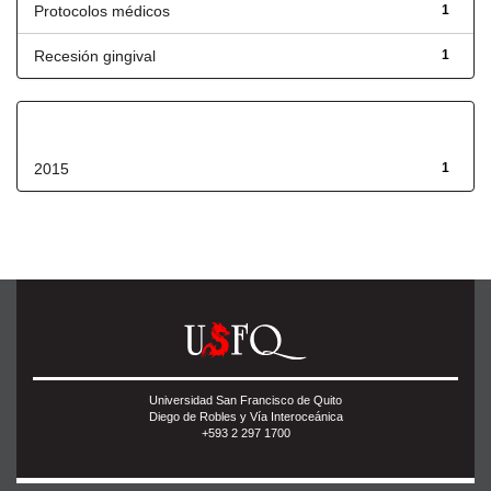
Protocolos médicos
1
Recesión gingival
1
Fecha de lanzamiento
2015
1
Universidad San Francisco de Quito
Diego de Robles y Vía Interoceánica
+593 2 297 1700