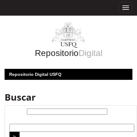
Skip
navigation
Repositorio
Digital
Repositorio Digital USFQ
Buscar
Buscar:
por