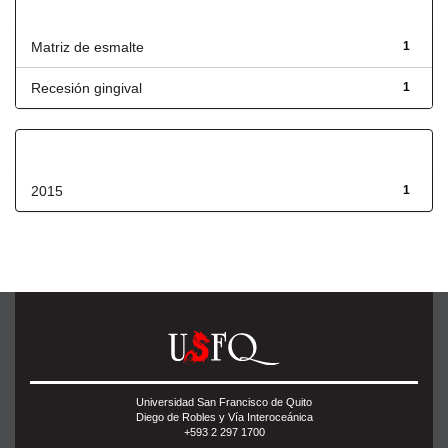
Título
Matriz de esmalte
1
Recesión gingival
1
Fecha de lanzamiento
2015
1
Universidad San Francisco de Quito
Diego de Robles y Vía Interoceánica
+593 2 297 1700