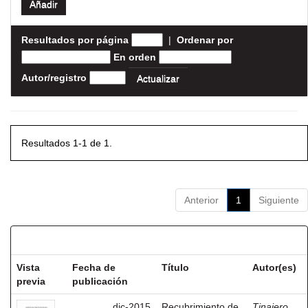
Resultados por página
|
Ordenar por
En orden
Autor/registro
Resultados 1-1 de 1.
Anterior
1
Siguiente
Resultados por ítem:
Vista
Fecha de
Título
Autor(es)
previa
publicación
dic-2015
Recubrimiento de
Tinajero,