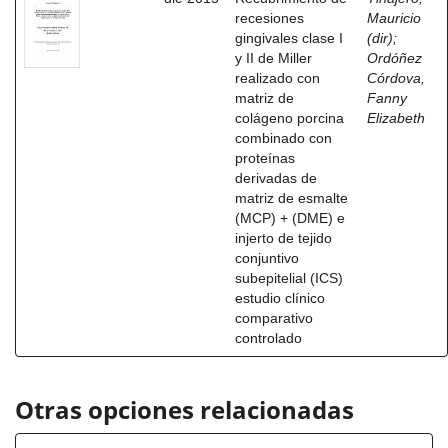
recesiones
Mauricio
gingivales clase I
(dir)
;
y II de Miller
Ordóñez
realizado con
Córdova,
matriz de
Fanny
colágeno porcina
Elizabeth
combinado con
proteínas
derivadas de
matriz de esmalte
(MCP) + (DME) e
injerto de tejido
conjuntivo
subepitelial (ICS)
estudio clínico
comparativo
controlado
Otras opciones relacionadas