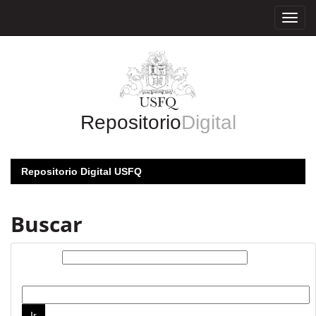
Skip
navigation
Repositorio
Digital
Repositorio Digital USFQ
Buscar
Buscar:
por