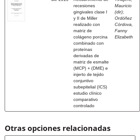
recesiones
Mauricio
gingivales clase I
(dir)
;
y II de Miller
Ordóñez
realizado con
Córdova,
matriz de
Fanny
colágeno porcina
Elizabeth
combinado con
proteínas
derivadas de
matriz de esmalte
(MCP) + (DME) e
injerto de tejido
conjuntivo
subepitelial (ICS)
estudio clínico
comparativo
controlado
Otras opciones relacionadas