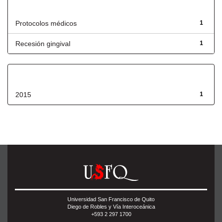
Título
Protocolos médicos
1
Recesión gingival
1
Fecha de lanzamiento
2015
1
Universidad San Francisco de Quito
Diego de Robles y Vía Interoceánica
+593 2 297 1700