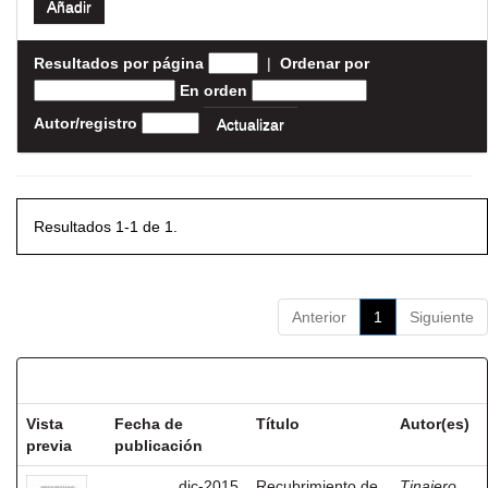
Resultados por página
|
Ordenar por
En orden
Autor/registro
Resultados 1-1 de 1.
Anterior
1
Siguiente
Resultados por ítem:
Vista
Fecha de
Título
Autor(es)
previa
publicación
dic-2015
Recubrimiento de
Tinajero,