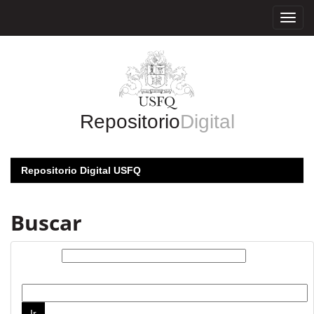
Skip
navigation
Repositorio
Digital
Repositorio Digital USFQ
Buscar
Buscar:
por