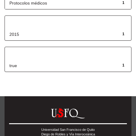
Protocolos médicos
1
Fecha de lanzamiento
2015
1
Has File(s)
true
1
Universidad San Francisco de Quito
Diego de Robles y Vía Interoceánica