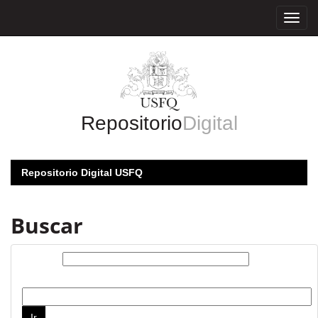
Skip
navigation
Repositorio
Digital
Repositorio Digital USFQ
Buscar
Buscar:
por