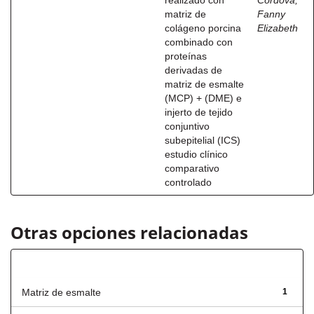
realizado con
Córdova,
matriz de
Fanny
colágeno porcina
Elizabeth
combinado con
proteínas
derivadas de
matriz de esmalte
(MCP) + (DME) e
injerto de tejido
conjuntivo
subepitelial (ICS)
estudio clínico
comparativo
controlado
Otras opciones relacionadas
Título
Matriz de esmalte
1