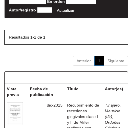
En orden
Autor/registro
Resultados 1-1 de 1.
Anterior
1
Siguiente
Resultados por ítem:
Vista
Fecha de
Título
Autor(es)
previa
publicación
dic-2015
Recubrimiento de
Tinajero,
recesiones
Mauricio
gingivales clase I
(dir)
;
y II de Miller
Ordóñez