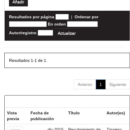
Resultados por página
|
Ordenar por
En orden
Autor/registro
Resultados 1-1 de 1.
Anterior
1
Siguiente
Resultados por ítem:
Vista
Fecha de
Título
Autor(es)
previa
publicación
dic-2015
Recubrimiento de
Tinajero,