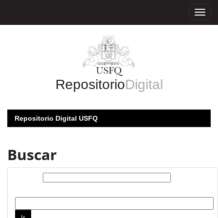
Skip
navigation
Repositorio
Digital
Repositorio Digital USFQ
Buscar
Buscar:
por