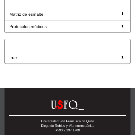
Título
Matriz de esmalte
1
Protocolos médicos
1
Has File(s)
true
1
Universidad San Francisco de Quito
Diego de Robles y Vía Interoceánica
+593 2 297 1700