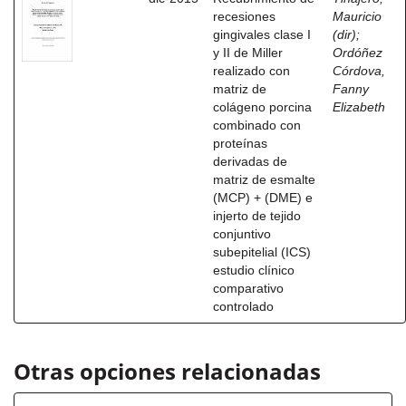
recesiones
Mauricio
gingivales clase I
(dir)
;
y II de Miller
Ordóñez
realizado con
Córdova,
matriz de
Fanny
colágeno porcina
Elizabeth
combinado con
proteínas
derivadas de
matriz de esmalte
(MCP) + (DME) e
injerto de tejido
conjuntivo
subepitelial (ICS)
estudio clínico
comparativo
controlado
Otras opciones relacionadas