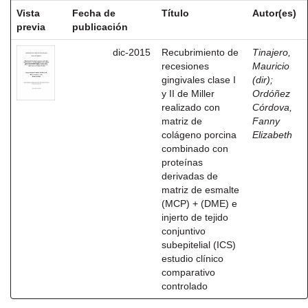
Vista
Fecha de
Título
Autor(es)
previa
publicación
dic-2015
Recubrimiento de
Tinajero,
recesiones
Mauricio
gingivales clase I
(dir)
;
y II de Miller
Ordóñez
realizado con
Córdova,
matriz de
Fanny
colágeno porcina
Elizabeth
combinado con
proteínas
derivadas de
matriz de esmalte
(MCP) + (DME) e
injerto de tejido
conjuntivo
subepitelial (ICS)
estudio clínico
comparativo
controlado