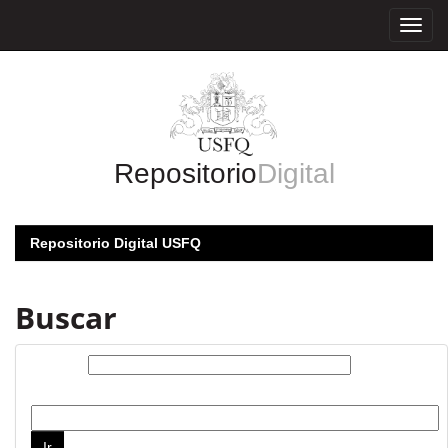
Skip
navigation
Repositorio
Digital
Repositorio Digital USFQ
Buscar
Buscar:
por