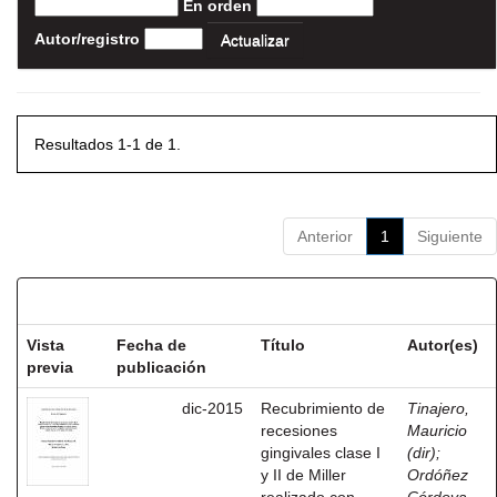
En orden
Autor/registro
Resultados 1-1 de 1.
Anterior
1
Siguiente
Resultados por ítem:
Vista
Fecha de
Título
Autor(es)
previa
publicación
dic-2015
Recubrimiento de
Tinajero,
recesiones
Mauricio
gingivales clase I
(dir)
;
y II de Miller
Ordóñez