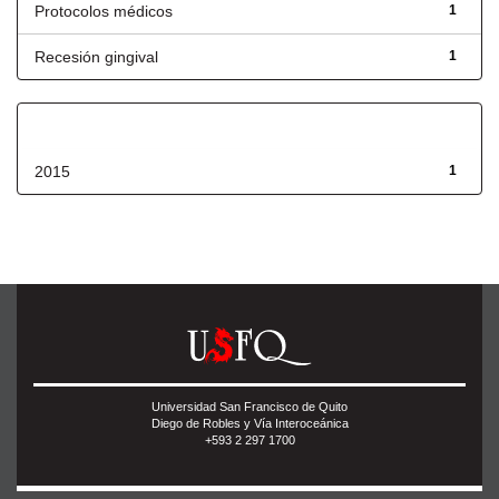
Protocolos médicos
1
Recesión gingival
1
Fecha de lanzamiento
2015
1
Universidad San Francisco de Quito
Diego de Robles y Vía Interoceánica
+593 2 297 1700