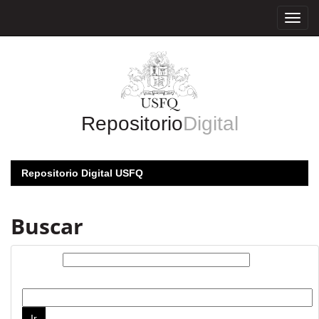
Skip
navigation
Repositorio
Digital
Repositorio Digital USFQ
Buscar
Buscar:
por