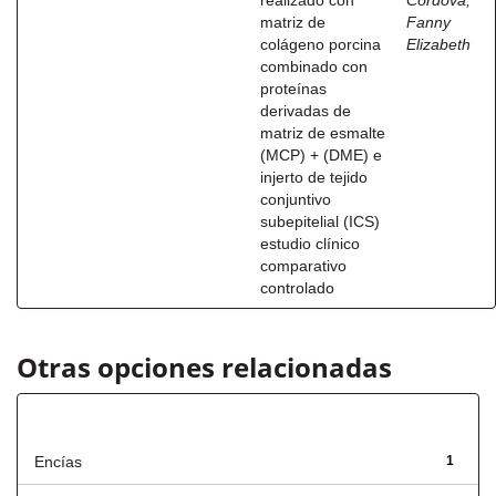
realizado con
Córdova,
matriz de
Fanny
colágeno porcina
Elizabeth
combinado con
proteínas
derivadas de
matriz de esmalte
(MCP) + (DME) e
injerto de tejido
conjuntivo
subepitelial (ICS)
estudio clínico
comparativo
controlado
Otras opciones relacionadas
Título
Encías
1