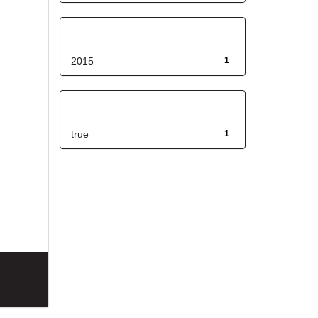
Fecha de lanzamiento
2015
1
Has File(s)
true
1