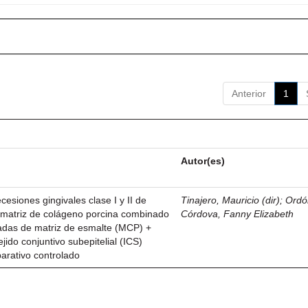
Anterior
1
Autor(es)
esiones gingivales clase I y II de
Tinajero, Mauricio (dir)
;
Ordó
n matriz de colágeno porcina combinado
Córdova, Fanny Elizabeth
vadas de matriz de esmalte (MCP) +
ejido conjuntivo subepitelial (ICS)
parativo controlado