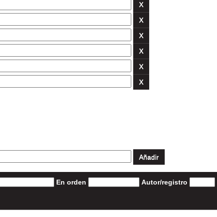
En orden
Autor/registro