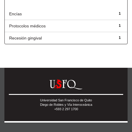
Título
Encías
1
Protocolos médicos
1
Recesión gingival
1
Universidad San Francisco de Quito
Diego de Robles y Vía Interoceánica
+593 2 297 1700