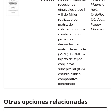
recesiones
Mauricio
gingivales clase I
(dir)
;
y II de Miller
Ordóñez
realizado con
Córdova,
matriz de
Fanny
colágeno porcina
Elizabeth
combinado con
proteínas
derivadas de
matriz de esmalte
(MCP) + (DME) e
injerto de tejido
conjuntivo
subepitelial (ICS)
estudio clínico
comparativo
controlado
Otras opciones relacionadas