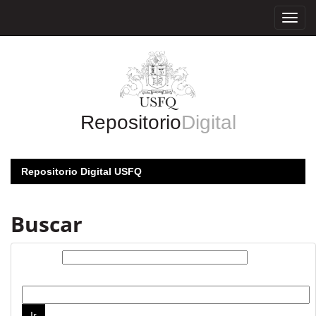
Skip
navigation
Repositorio
Digital
Repositorio Digital USFQ
Buscar
Buscar:
por