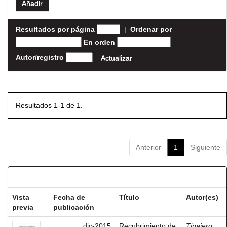
Resultados por página
|
Ordenar por
En orden
Autor/registro
Resultados 1-1 de 1.
Anterior
1
Siguiente
Resultados por ítem:
Vista
Fecha de
Título
Autor(es)
previa
publicación
dic-2015
Recubrimiento de
Tinajero,