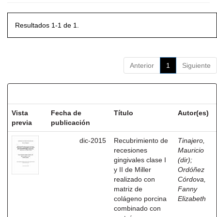
Resultados 1-1 de 1.
Anterior
1
Siguiente
Resultados por ítem:
Vista
Fecha de
Título
Autor(es)
previa
publicación
dic-2015
Recubrimiento de
Tinajero,
recesiones
Mauricio
gingivales clase I
(dir)
;
y II de Miller
Ordóñez
realizado con
Córdova,
matriz de
Fanny
colágeno porcina
Elizabeth
combinado con