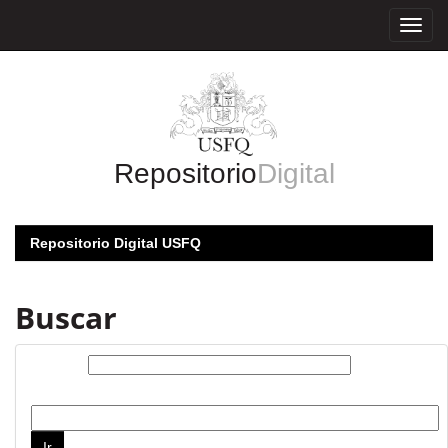
Skip
navigation
Repositorio
Digital
Repositorio Digital USFQ
Buscar
Buscar:
por