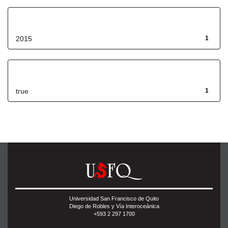
Fecha de lanzamiento
2015
1
Has File(s)
true
1
Universidad San Francisco de Quito
Diego de Robles y Vía Interoceánica
+593 2 297 1700