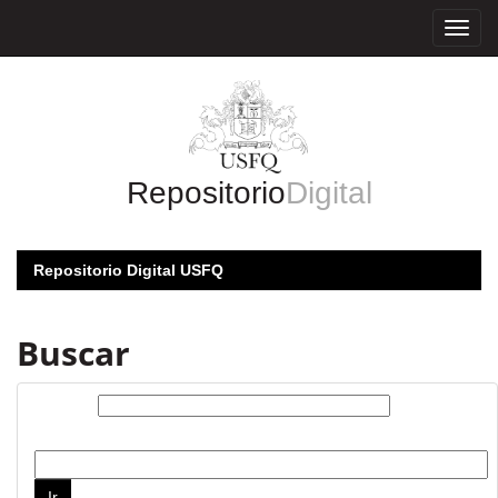
Skip
navigation
Repositorio
Digital
Repositorio Digital USFQ
Buscar
Buscar:
por