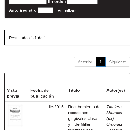
En orden
Autor/registro
Resultados 1-1 de 1.
Anterior
1
Siguiente
Resultados por ítem:
Vista
Fecha de
Título
Autor(es)
previa
publicación
dic-2015
Recubrimiento de
Tinajero,
recesiones
Mauricio
gingivales clase I
(dir)
;
y II de Miller
Ordóñez