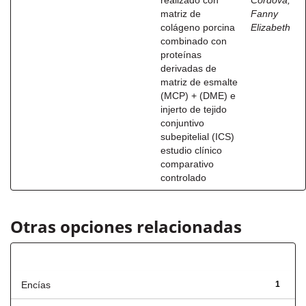
realizado con
Córdova,
matriz de
Fanny
colágeno porcina
Elizabeth
combinado con
proteínas
derivadas de
matriz de esmalte
(MCP) + (DME) e
injerto de tejido
conjuntivo
subepitelial (ICS)
estudio clínico
comparativo
controlado
Otras opciones relacionadas
Título
Encías
1