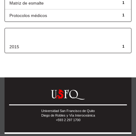
Matriz de esmalte
1
Protocolos médicos
1
Fecha de lanzamiento
2015
1
Universidad San Francisco de Quito
Diego de Robles y Vía Interoceánica
+593 2 297 1700