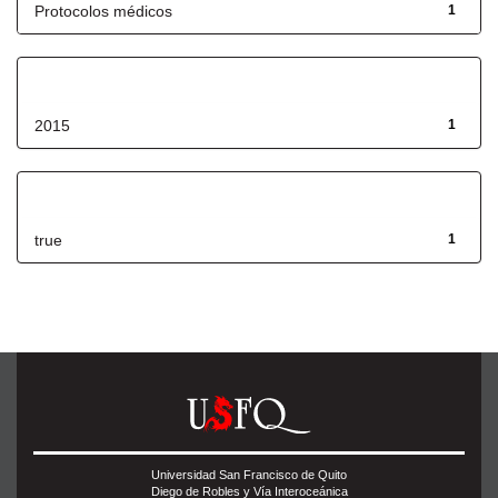
Protocolos médicos
1
Fecha de lanzamiento
2015
1
Has File(s)
true
1
Universidad San Francisco de Quito
Diego de Robles y Vía Interoceánica