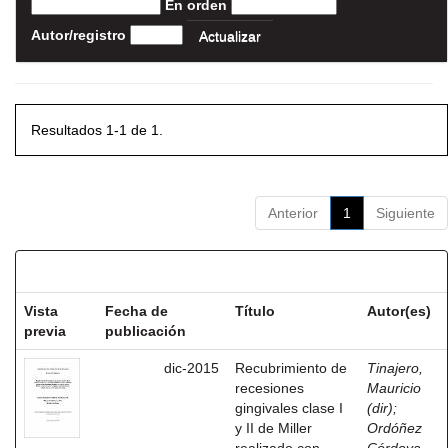
En orden
Autor/registro
Resultados 1-1 de 1.
Anterior
1
Siguiente
Resultados por ítem:
Vista
Fecha de
Título
Autor(es)
previa
publicación
dic-2015
Recubrimiento de
Tinajero,
recesiones
Mauricio
gingivales clase I
(dir)
;
y II de Miller
Ordóñez