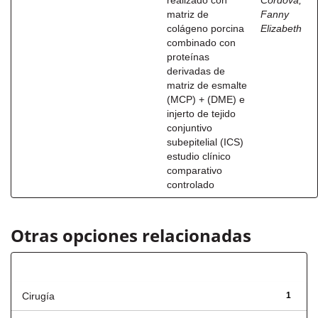
realizado con
Córdova,
matriz de
Fanny
colágeno porcina
Elizabeth
combinado con
proteínas
derivadas de
matriz de esmalte
(MCP) + (DME) e
injerto de tejido
conjuntivo
subepitelial (ICS)
estudio clínico
comparativo
controlado
Otras opciones relacionadas
Título
Cirugía
1