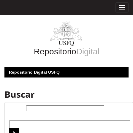
Skip
navigation
Repositorio
Digital
Repositorio Digital USFQ
Buscar
Buscar:
por