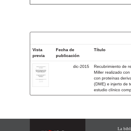
Resultados por ítem:
Vista
Fecha de
Título
previa
publicación
dic-2015
Recubrimiento de rec
Miller realizado co
con proteínas deri
(DME) e injerto de t
estudio clínico com
La bibl