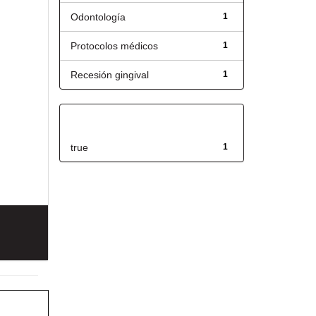
Odontología
1
Protocolos médicos
1
Recesión gingival
1
Has File(s)
true
1