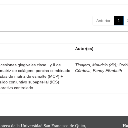
Anterior
1
Autor(es)
esiones gingivales clase I y II de
Tinajero, Mauricio (dir)
;
Ordó
n matriz de colágeno porcina combinado
Córdova, Fanny Elizabeth
vadas de matriz de esmalte (MCP) +
ejido conjuntivo subepitelial (ICS)
parativo controlado
ioteca de la Universidad San Francisco de Quito,
Ho