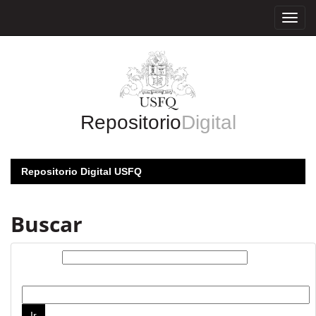
Skip
navigation
Repositorio
Digital
Repositorio Digital USFQ
Buscar
Buscar:
por