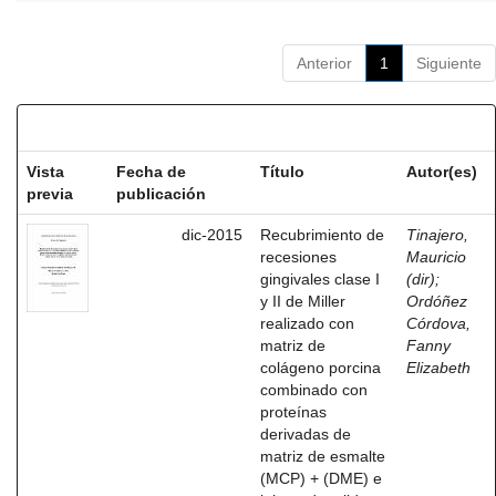
Anterior
1
Siguiente
Resultados por ítem:
Vista
Fecha de
Título
Autor(es)
previa
publicación
dic-2015
Recubrimiento de
Tinajero,
recesiones
Mauricio
gingivales clase I
(dir)
;
y II de Miller
Ordóñez
realizado con
Córdova,
matriz de
Fanny
colágeno porcina
Elizabeth
combinado con
proteínas
derivadas de
matriz de esmalte
(MCP) + (DME) e