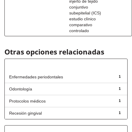
injerto de tejido
conjuntivo
subepitelial (ICS)
estudio clínico
comparativo
controlado
Otras opciones relacionadas
Título
Enfermedades periodontales
1
Odontología
1
Protocolos médicos
1
Recesión gingival
1
Fecha de lanzamiento