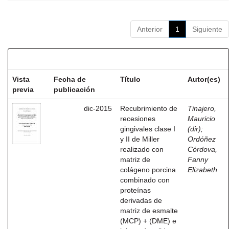
Anterior
1
Siguiente
Resultados por ítem:
Vista
Fecha de
Título
Autor(es)
previa
publicación
dic-2015
Recubrimiento de
Tinajero,
recesiones
Mauricio
gingivales clase I
(dir)
;
y II de Miller
Ordóñez
realizado con
Córdova,
matriz de
Fanny
colágeno porcina
Elizabeth
combinado con
proteínas
derivadas de
matriz de esmalte
(MCP) + (DME) e