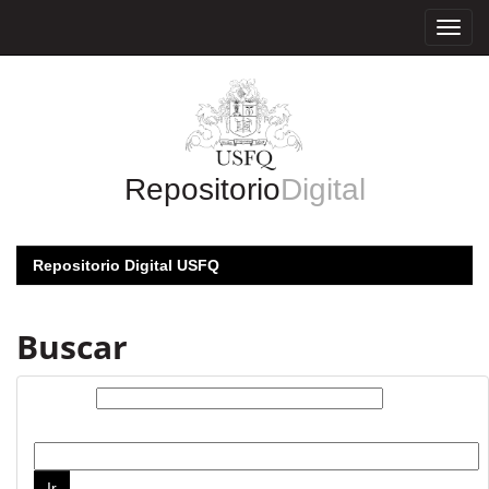
Skip
navigation
Repositorio
Digital
Repositorio Digital USFQ
Buscar
Buscar:
por