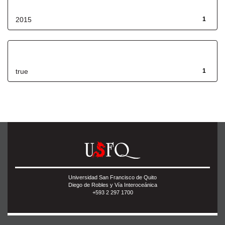
2015
1
Has File(s)
true
1
Universidad San Francisco de Quito
Diego de Robles y Vía Interoceánica
+593 2 297 1700