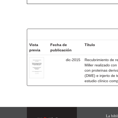
Resultados por ítem:
Vista
Fecha de
Título
previa
publicación
dic-2015
Recubrimiento de rec
Miller realizado co
con proteínas deri
(DME) e injerto de t
estudio clínico com
La bibl