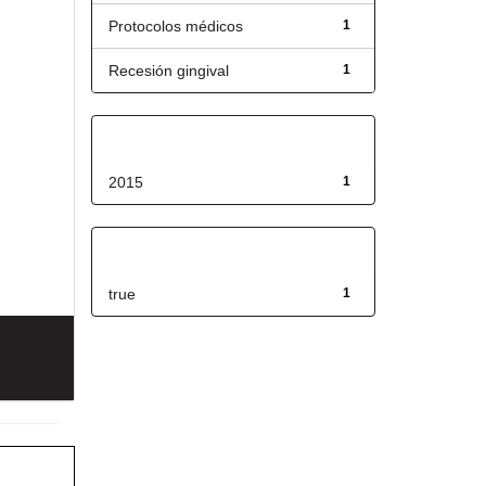
Protocolos médicos
1
Recesión gingival
1
Fecha de lanzamiento
2015
1
Has File(s)
true
1