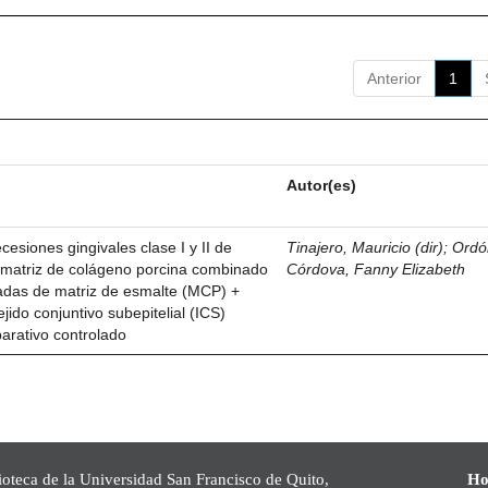
Anterior
1
Autor(es)
esiones gingivales clase I y II de
Tinajero, Mauricio (dir)
;
Ordó
n matriz de colágeno porcina combinado
Córdova, Fanny Elizabeth
vadas de matriz de esmalte (MCP) +
ejido conjuntivo subepitelial (ICS)
parativo controlado
ioteca de la Universidad San Francisco de Quito,
Ho